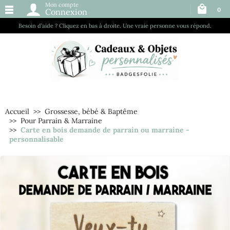
Mon compte
0
Connexion
Besoin d’aide ? Cliquez en bas à droite. Une vraie personne vous répond.
Accueil
Grossesse, bébé & Baptême
Pour Parrain & Marraine
Carte en bois demande de parrain ou marraine -
personnalisable