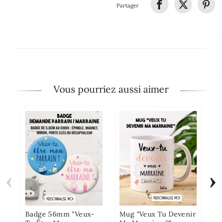
Partager
Vous pourriez aussi aimer
‹
›
Mu
T'
Pe
Badge 56mm "Veux-
Mug "Veux Tu Devenir