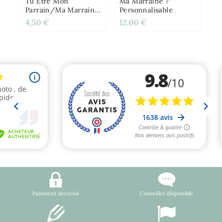
Tu Être Mon
Ma Marraine ?"
Parrain/ma Marraine
Personnalisable
?" Rose Ou Bleu
4,50 €
12,00 €
12
Paiement sécurisé
Conseiller disponible