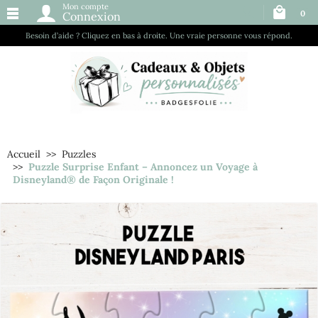
Mon compte
0
Connexion
Besoin d’aide ? Cliquez en bas à droite. Une vraie personne vous répond.
Accueil
Puzzles
Puzzle Surprise Enfant – Annoncez un Voyage à
Disneyland® de Façon Originale !