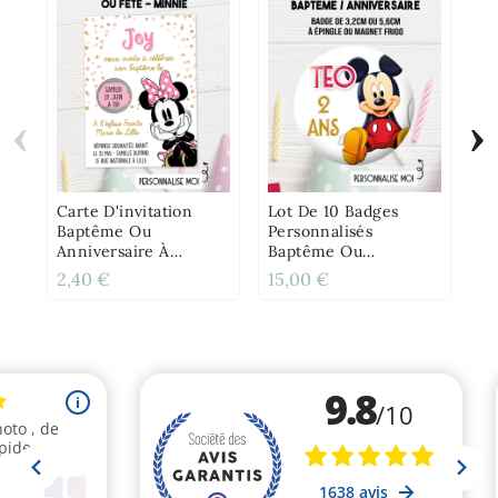
‹
›
Ca
Su
Di
Ca
Carte D'invitation
Lot De 10 Badges
Baptême Ou
Personnalisés
Anniversaire À
Baptême Ou
Gratter - Minnie
Anniversaire Mickey
2,40 €
15,00 €
3,