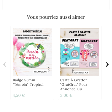
Vous pourriez aussi aimer
‹
›
Ca
Un
Po
Or
Badge 56mm
Carte À Gratter
"Témoin" Tropical
"GratGrat" Pour
Annonce Ou
Demande Originale
4,50 €
3,00 €
3,