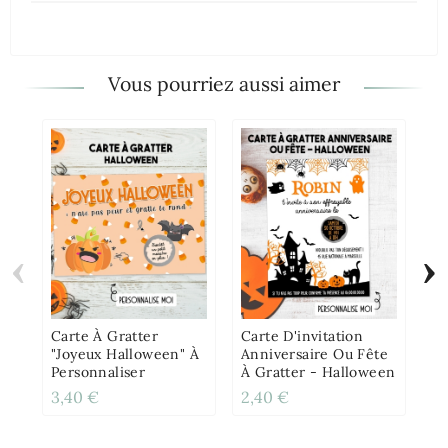
Vous pourriez aussi aimer
‹
›
Ba
Pe
Carte À Gratter
Carte D'invitation
"Joyeux Halloween" À
Anniversaire Ou Fête
Personnaliser
À Gratter - Halloween
3,40 €
2,40 €
4,