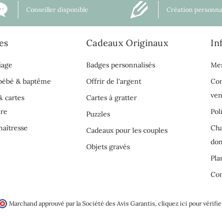
Conseiller disponible
Création personna
es
Cadeaux Originaux
In
iage
Badges personnalisés
Men
 bébé & baptême
Offrir de l'argent
Con
ven
& cartes
Cartes à gratter
ire
Pol
Puzzles
aîtresse
Cha
Cadeaux pour les couples
do
Objets gravés
Pla
Con
Marchand approuvé par la Société des Avis Garantis,
cliquez ici pour vérifie