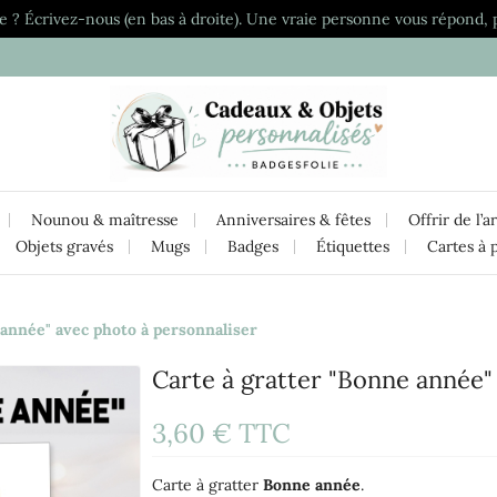
e ? Écrivez-nous (en bas à droite). Une vraie personne vous répond, 
Nounou & maîtresse
Anniversaires & fêtes
Offrir de l’a
Objets gravés
Mugs
Badges
Étiquettes
Cartes à 
 année" avec photo à personnaliser
Carte à gratter "Bonne année"
3,60 €
TTC
Carte à gratter
Bonne année
.