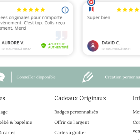
Conseiller disponible
Création personna
es
Cadeaux Originaux
In
iage
Badges personnalisés
Men
 bébé & baptême
Offrir de l'argent
Con
ven
& cartes
Cartes à gratter