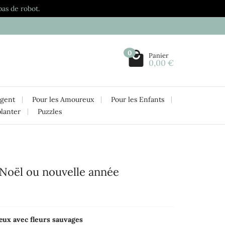
pas de robot.
0
Panier
0,00 €
rgent
Pour les Amoureux
Pour les Enfants
planter
Puzzles
 Noël ou nouvelle année
œux avec fleurs sauvages