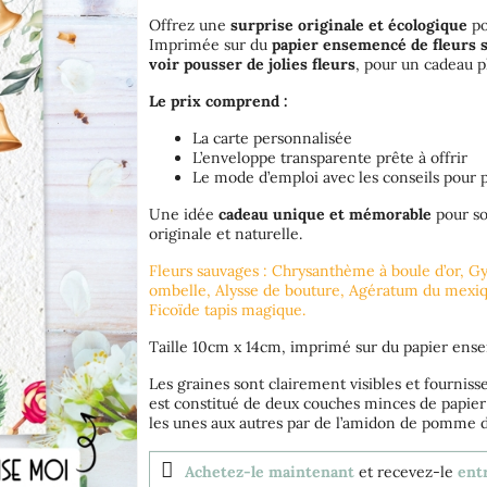
Offrez une
surprise originale et écologique
po
Imprimée sur du
papier ensemencé de fleurs 
voir pousser de jolies fleurs
, pour un cadeau p
Le prix comprend :
La carte personnalisée
L’enveloppe transparente prête à offrir
Le mode d’emploi avec les conseils pour p
Une idée
cadeau unique et mémorable
pour so
originale et naturelle.
Fleurs sauvages : Chrysanthème à boule d’or, Gy
ombelle, Alysse de bouture, Agératum du mexiqu
Ficoïde tapis magique.
Taille 10cm x 14cm, imprimé sur du papier en
Les graines sont clairement visibles et fournis
est constitué de deux couches minces de papier 
les unes aux autres par de l’amidon de pomme d
Achetez-le maintenant
et recevez-le
ent