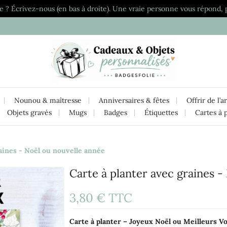
e ? Écrivez-nous (en bas à droite). Une vraie personne vous répond, 
Nounou & maîtresse
Anniversaires & fêtes
Offrir de l’a
Objets gravés
Mugs
Badges
Étiquettes
Cartes à 
raines - Noël ou nouvelle année
Carte à planter avec graines -
3,80 €
TTC
Carte à planter – Joyeux Noël ou Meilleurs V