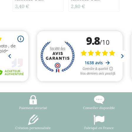
Demande Originale
Demande Originale
3,40 €
2,80 €
3,
Paiement sécurisé
Conseiller disponible
Création personnalisée
Fabriqué en France