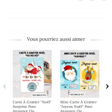
Vous pourriez aussi aimer
‹
›
Ca
De
A
De
Carte À Gratter "Noël"
Mini-Carte À Gratter
Surprise Pour
"Joyeux Noël" Pour
Annonce Ou
Annonce Ou