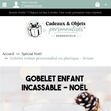
Mon compte
0
Connexion
Besoin d’aide ? Cliquez en bas à droite. Une vraie personne vous répond.
Accueil
Spécial Noël
Gobelet enfant personnalisé en plastique - Renne