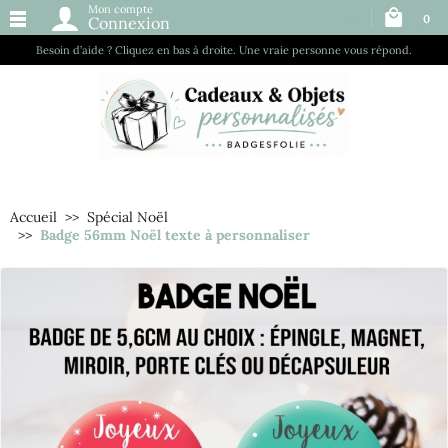
Mon compte
0
Connexion
Besoin d’aide ? Cliquez en bas à droite. Une vraie personne vous répond.
Accueil
Spécial Noël
Badge 56mm Noël texte à personnaliser