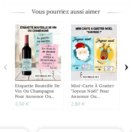
Vous pourriez aussi aimer
‹
›
Ca
De
A
De
Etiquette Bouteille De
Mini-Carte À Gratter
Vin Ou Champagne
"Joyeux Noël" Pour
Pour Annonce Ou
Annonce Ou
Demande Originale -
Demande Originale
3,50 €
2,80 €
3,
Hiver