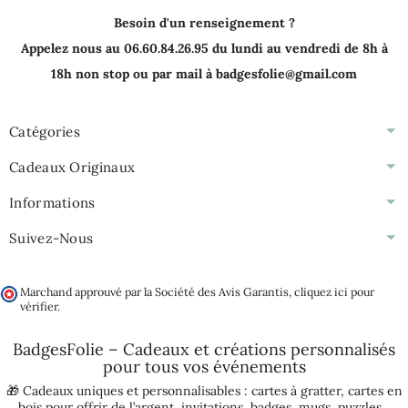
Besoin d'un renseignement ?
Appelez nous au 06.60.84.26.95 du lundi au vendredi de 8h à
18h non stop ou par mail à badgesfolie@gmail.com
Catégories
Cadeaux Originaux
Informations
Suivez-Nous
Marchand approuvé par la Société des Avis Garantis,
cliquez ici pour
vérifier
.
BadgesFolie – Cadeaux et créations personnalisés
pour tous vos
événements
🎁 Cadeaux uniques et personnalisables :
cartes à gratter
,
cartes en
bois pour offrir de l’argent
,
invitations
,
badges
,
mugs
,
puzzles
...