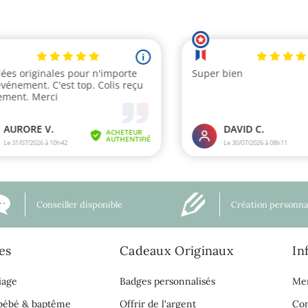
Conseiller disponible
Création personna
es
Cadeaux Originaux
In
iage
Badges personnalisés
Men
 bébé & baptême
Offrir de l'argent
Con