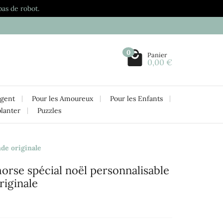
pas de robot.
0
Panier
0,00 €
rgent
Pour les Amoureux
Pour les Enfants
planter
Puzzles
de originale
rse spécial noël personnalisable
iginale