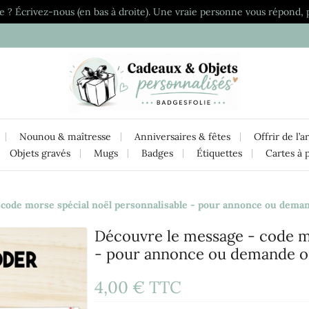
e ? Écrivez-nous (en bas à droite). Une vraie personne vous répond, 
Nounou & maîtresse
Anniversaires & fêtes
Offrir de l’a
Objets gravés
Mugs
Badges
Étiquettes
Cartes à 
code morse spécial noël personnalisable - pour annonce ou deman
Découvre le message - code mo
- pour annonce ou demande or
4,00 €
TTC