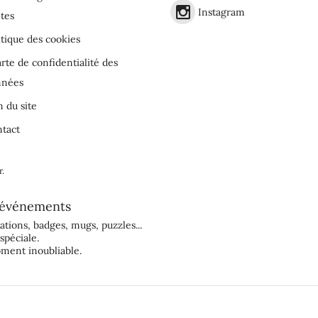
Instagram
tes
itique des cookies
rte de confidentialité des
nnées
n du site
tact
r
.
événements
tations
,
badges
,
mugs
,
puzzles
...
spéciale.
ment inoubliable.