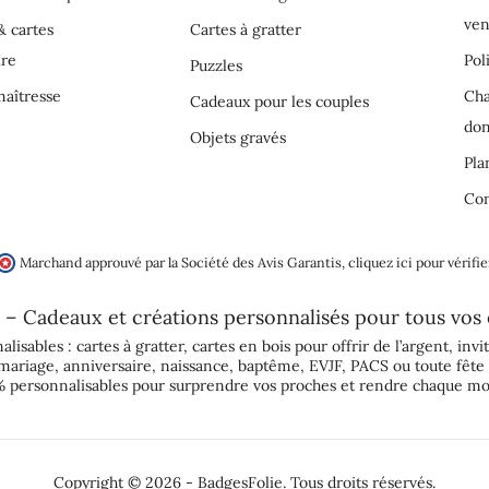
ven
& cartes
Cartes à gratter
ire
Pol
Puzzles
aîtresse
Cha
Cadeaux pour les couples
do
Objets gravés
Pla
Con
Marchand approuvé par la Société des Avis Garantis,
cliquez ici pour vérifie
 – Cadeaux et créations personnalisés pour tous vos
alisables :
cartes à gratter
,
cartes en bois pour offrir de l’argent
,
invi
mariage
,
anniversaire
,
naissance
,
baptême
,
EVJF
,
PACS
ou toute fête 
 personnalisables pour surprendre vos proches et rendre chaque mo
Copyright © 2026 - BadgesFolie. Tous droits réservés.