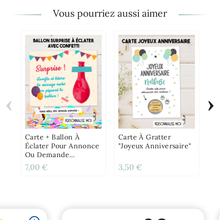
Vous pourriez aussi aimer
‹
›
Ca
"A
Am
Pe
Carte + Ballon À
Carte À Gratter
Éclater Pour Annonce
"Joyeux Anniversaire"
Ou Demande
Originale
7,00 €
3,50 €
3,