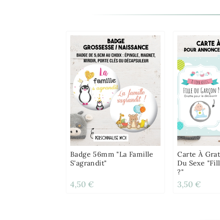
Badge 56mm "La Famille
Carte À Gra
S'agrandit"
Du Sexe "Fi
?"
4,50 €
3,50 €