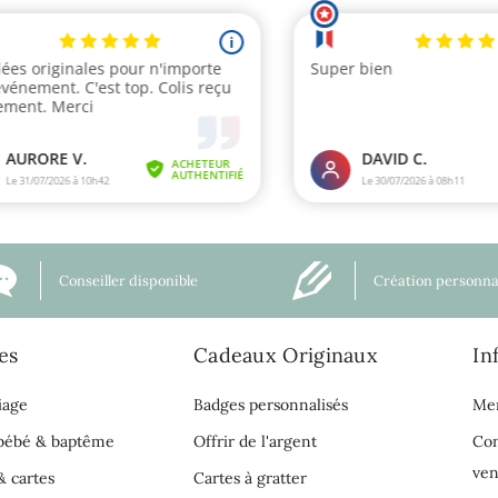
Conseiller disponible
Création personna
es
Cadeaux Originaux
In
iage
Badges personnalisés
Men
 bébé & baptême
Offrir de l'argent
Con
ven
& cartes
Cartes à gratter