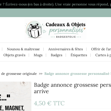
e ? Écrivez-nous (en bas à droite). Une vraie personne vous répond, 
Nounou & maîtresse
Anniversaires & fêtes
Offrir de l’a
Objets gravés
Mugs
Badges
Étiquettes
Cartes à 
de grossesse originale
Badge annonce grossesse personnalisé
Badge annonce grossesse per
arrive
4,50 €
TTC