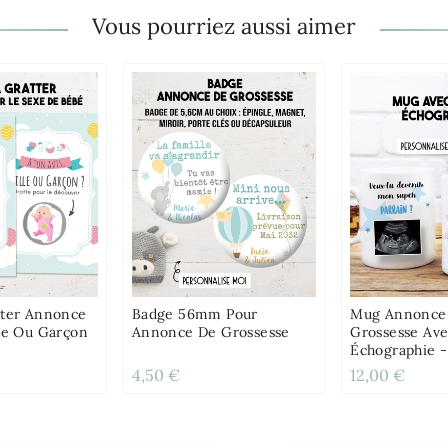
Vous pourriez aussi aimer
tter Annonce
Badge 56mm Pour
Mug Annonce
lle Ou Garçon
Annonce De Grossesse
Grossesse Ave
Échographie -
Personnalisab
4,50 €
12,00 €