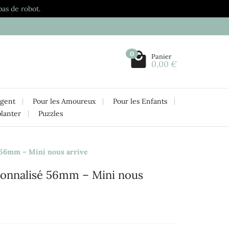
pas de robot.
0
Panier
0,00 €
rgent
Pour les Amoureux
Pour les Enfants
planter
Puzzles
 56mm – Mini nous arrive
sonnalisé 56mm – Mini nous