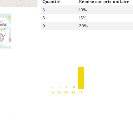
Quantité
Remise sur prix unitaire
3
10%
6
15%
9
20%
1
0
0
0
0
1★
2★
3★
4★
5★