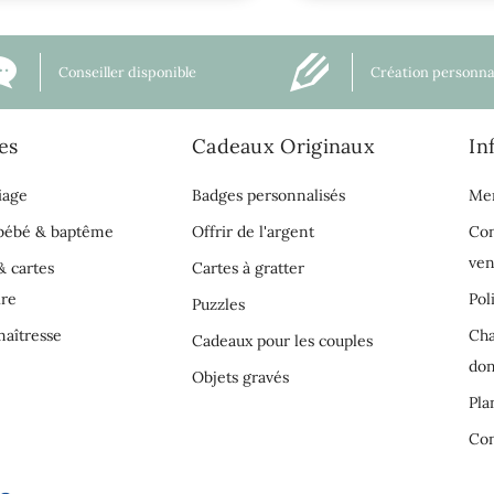
Conseiller disponible
Création personna
es
Cadeaux Originaux
In
iage
Badges personnalisés
Men
 bébé & baptême
Offrir de l'argent
Con
ven
& cartes
Cartes à gratter
ire
Pol
Puzzles
aîtresse
Cha
Cadeaux pour les couples
do
Objets gravés
Pla
Con