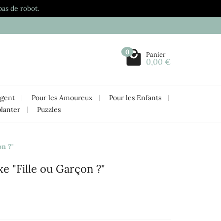
pas de robot.
0
Panier
0,00 €
rgent
Pour les Amoureux
Pour les Enfants
planter
Puzzles
on ?"
e "Fille ou Garçon ?"