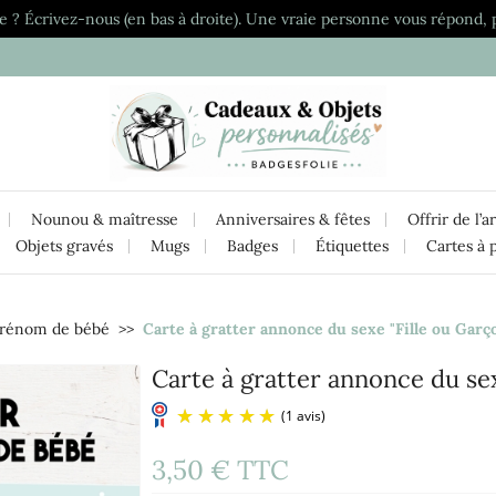
e ? Écrivez-nous (en bas à droite). Une vraie personne vous répond, 
Nounou & maîtresse
Anniversaires & fêtes
Offrir de l’a
Objets gravés
Mugs
Badges
Étiquettes
Cartes à 
prénom de bébé
Carte à gratter annonce du sexe "Fille ou Garç
Carte à gratter annonce du sex
3,50 €
TTC
(1 avis)