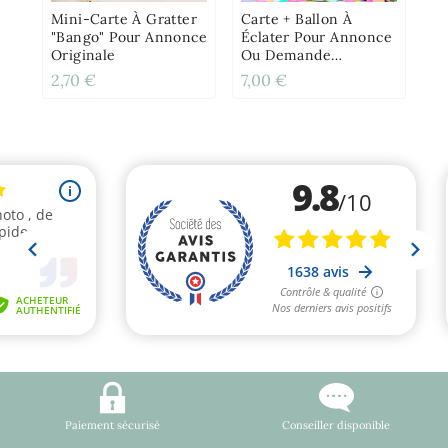
Mini-Carte À Gratter
Carte + Ballon À
"Bango" Pour Annonce
Éclater Pour Annonce
Originale
Ou Demande
Originale
2,70 €
7,00 €
7,
Paiement sécurisé
Conseiller disponible