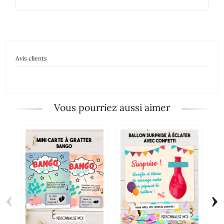
Avis clients
Vous pourriez aussi aimer
‹
›
6 
"B
An