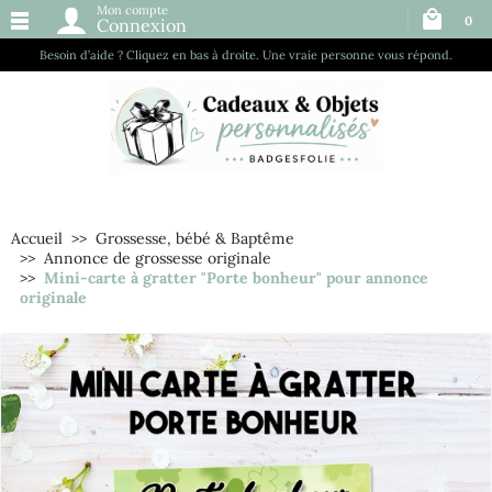
Mon compte
0
Connexion
Besoin d’aide ? Cliquez en bas à droite. Une vraie personne vous répond.
Accueil
Grossesse, bébé & Baptême
Annonce de grossesse originale
Mini-carte à gratter "Porte bonheur" pour annonce
originale