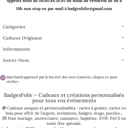
Appelez nous au 06.60.84.26.95 du lundi au vendredi de 8h à
18h non stop ou par mail à badgesfolie@gmail.com
Catégories
Cadeaux Originaux
Informations
Suivez-Nous
Marchand approuvé par la Société des Avis Garantis,
cliquez ici pour
vérifier
.
BadgesFolie – Cadeaux et créations personnalisés
pour tous vos
événements
🎁 Cadeaux uniques et personnalisables :
cartes à gratter
,
cartes en
bois pour offrir de l’argent
,
invitations
,
badges
,
mugs
,
puzzles
...
💌 Pour
mariage
,
anniversaire
,
naissance
,
baptême
,
EVJF
,
PACS
ou
toute fête spéciale.