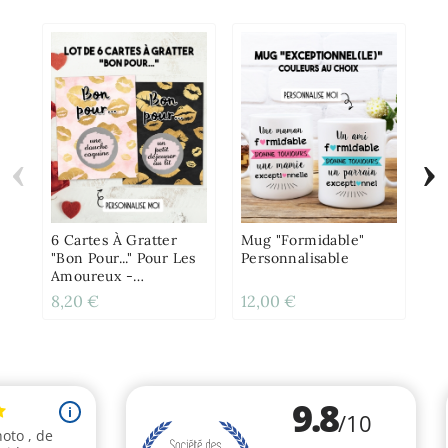
‹
›
Ca
A
De
A
6 Cartes À Gratter
Mug "Formidable"
"Bon Pour..." Pour Les
Personnalisable
Amoureux -
Personnalisable
8,20 €
12,00 €
4,