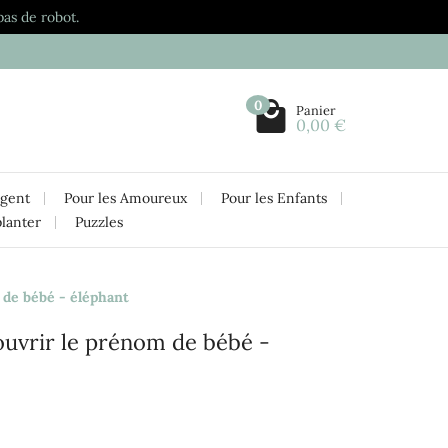
pas de robot.
0
Panier
0,00 €
rgent
Pour les Amoureux
Pour les Enfants
planter
Puzzles
 de bébé - éléphant
couvrir le prénom de bébé -