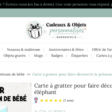
e ? Écrivez-nous (en bas à droite). Une vraie personne vous répond, 
Nounou & maîtresse
Anniversaires & fêtes
Offrir de l’a
Objets gravés
Mugs
Badges
Étiquettes
Cartes à 
prénom de bébé
Carte à gratter pour faire découvrir le prénom
Carte à gratter pour faire dé
éléphant