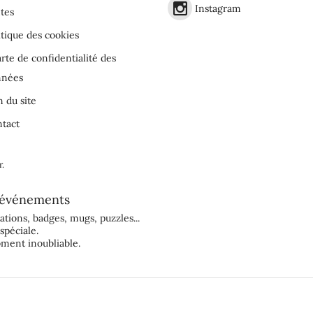
Instagram
tes
itique des cookies
rte de confidentialité des
nnées
n du site
tact
r
.
événements
tations
,
badges
,
mugs
,
puzzles
...
spéciale.
ment inoubliable.