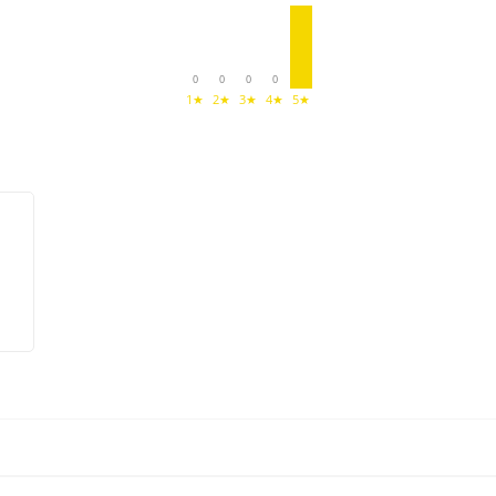
0
0
0
0
1★
2★
3★
4★
5★