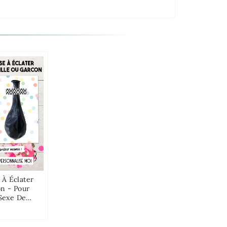
 À Éclater
on - Pour
Sexe De