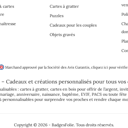
ven
& cartes
Cartes à gratter
ire
Pol
Puzzles
aîtresse
Cha
Cadeaux pour les couples
do
Objets gravés
Pla
Con
Marchand approuvé par la Société des Avis Garantis,
cliquez ici pour vérifie
 – Cadeaux et créations personnalisés pour tous vos
alisables :
cartes à gratter
,
cartes en bois pour offrir de l’argent
,
invi
mariage
,
anniversaire
,
naissance
,
baptême
,
EVJF
,
PACS
ou toute fête 
 personnalisables pour surprendre vos proches et rendre chaque mo
Copyright © 2026 - BadgesFolie. Tous droits réservés.