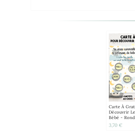
Carte À Grat
Découvrir L
Bébé - Rond
3,70 €