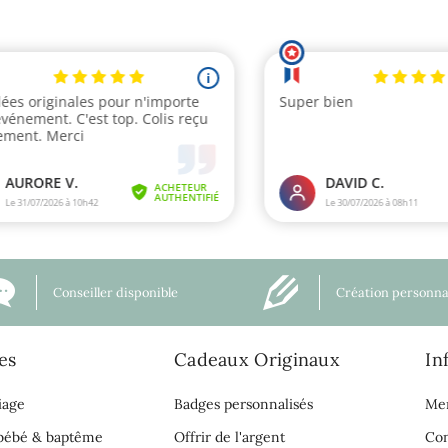
Conseiller disponible
Création personna
es
Cadeaux Originaux
In
iage
Badges personnalisés
Men
 bébé & baptême
Offrir de l'argent
Con