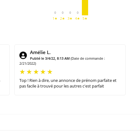
0
0
0
0
1★
2★
3★
4★
5★
Amélie L.
Publié le 3/4/22, 8:13 AM
(Date de commande :
2/21/2022)
à
Top ! Rien à dire, une annonce de prénom parfaite et
pas facile à trouvé pour les autres c'est parfait