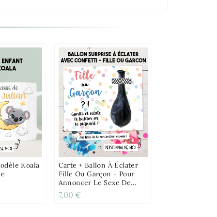
odèle Koala
Carte + Ballon À Éclater
le
Fille Ou Garçon - Pour
Annoncer Le Sexe De
Bébé
7,00 €