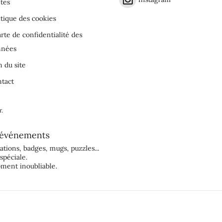
tes
itique des cookies
rte de confidentialité des
nnées
n du site
tact
r
.
événements
tations
,
badges
,
mugs
,
puzzles
...
spéciale.
ment inoubliable.