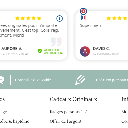
Conseiller disponible
Création personna
es
Cadeaux Originaux
In
iage
Badges personnalisés
Men
 bébé & baptême
Offrir de l'argent
Con