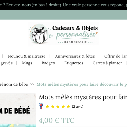
e ? Écrivez-nous (en bas à droite). Une vraie personne vous répond, 
Nounou & maîtresse
Anniversaires & fêtes
Offrir de l’a
 gravés
Mugs
Badges
Étiquettes
Cartes à planter
prénom de bébé
Mots mêlés mystères pour faire découvrir le 
Mots mêlés mystères pour fai
4,00 €
TTC
(2 avis)