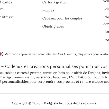
ven
& cartes
Cartes à gratter
ire
Pol
Puzzles
aîtresse
Cha
Cadeaux pour les couples
do
Objets gravés
Pla
Con
Marchand approuvé par la Société des Avis Garantis,
cliquez ici pour vérifie
 – Cadeaux et créations personnalisés pour tous vos
alisables :
cartes à gratter
,
cartes en bois pour offrir de l’argent
,
invi
mariage
,
anniversaire
,
naissance
,
baptême
,
EVJF
,
PACS
ou toute fête 
 personnalisables pour surprendre vos proches et rendre chaque mo
Copyright © 2026 - BadgesFolie. Tous droits réservés.