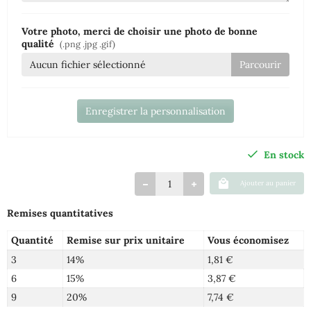
Votre photo, merci de choisir une photo de bonne
qualité
(.png .jpg .gif)
Aucun fichier sélectionné
Enregistrer la personnalisation
En stock
Ajouter au panier
Remises quantitatives
Quantité
Remise sur prix unitaire
Vous économisez
3
14%
1,81 €
6
15%
3,87 €
9
20%
7,74 €