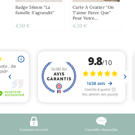
Gr
Badge 56mm "La
Carte À Gratter "On
Famille S'agrandit"
T'aime Parce Que"
Pour Votre
Mamie/maman
4,50 €
4,20 €
4,
Paiement sécurisé
Conseiller disponible