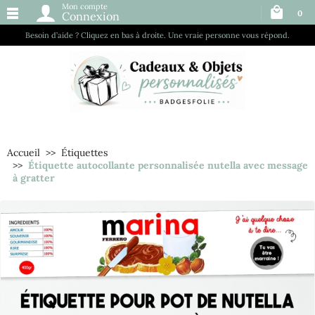
Mon compte
0
Connexion
Besoin d’aide ? Cliquez en bas à droite. Une vraie personne vous répond.
Accueil
Étiquettes
Étiquette autocollante personnalisée nutella avec message
à gratter