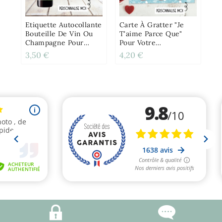
Au
Ba
Etiquette Autocollante
Carte À Gratter "Je
Bouteille De Vin Ou
T'aime Parce Que"
Champagne Pour
Pour Votre
Annonce Ou
Amoureux(se)/maman/ami(e
3,50 €
4,20 €
0,
Demande Originale