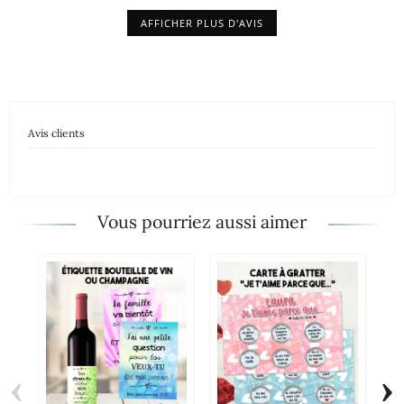
AFFICHER PLUS D'AVIS
Avis clients
Vous pourriez aussi aimer
‹
›
Ét
Pe