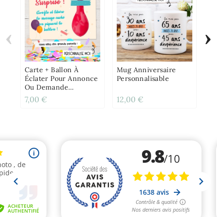
‹
›
Ét
Pe
Au
Ba
Carte + Ballon À
Mug Anniversaire
Éclater Pour Annonce
Personnalisable
Ou Demande
Originale
7,00 €
12,00 €
0,