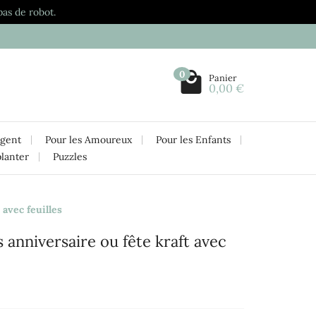
pas de robot.
0
Panier
0,00 €
rgent
Pour les Amoureux
Pour les Enfants
planter
Puzzles
 avec feuilles
 anniversaire ou fête kraft avec