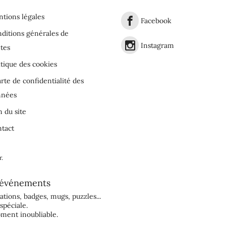
tions légales
Facebook
ditions générales de
Instagram
tes
itique des cookies
rte de confidentialité des
nnées
n du site
tact
r
.
événements
tations
,
badges
,
mugs
,
puzzles
...
spéciale.
ment inoubliable.