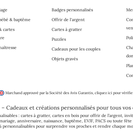
iage
Badges personnalisés
Men
 bébé & baptême
Offrir de l'argent
Con
ven
& cartes
Cartes à gratter
ire
Pol
Puzzles
aîtresse
Cha
Cadeaux pour les couples
do
Objets gravés
Pla
Con
Marchand approuvé par la Société des Avis Garantis,
cliquez ici pour vérifie
 – Cadeaux et créations personnalisés pour tous vos
alisables :
cartes à gratter
,
cartes en bois pour offrir de l’argent
,
invi
mariage
,
anniversaire
,
naissance
,
baptême
,
EVJF
,
PACS
ou toute fête 
 personnalisables pour surprendre vos proches et rendre chaque mo