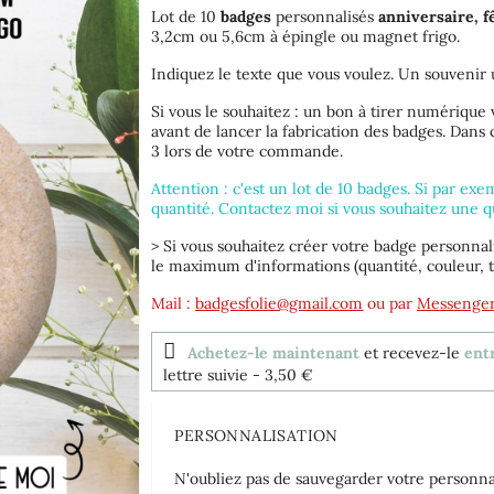
Lot de 10
badges
personnalisés
anniversaire,
f
3,2cm ou 5,6cm à épingle ou magnet frigo.
Indiquez le texte que vous voulez. Un souvenir un
Si vous le souhaitez : un bon à tirer numérique 
avant de lancer la fabrication des badges. Dans
3 lors de votre commande.
Attention : c'est un lot de 10 badges. Si par ex
quantité. Contactez moi si vous souhaitez une q
> Si vous souhaitez créer votre badge personnal
le maximum d'informations (quantité, couleur, t
Mail :
badgesfolie@gmail.com
ou par
Messenge
Achetez-le maintenant
et recevez-le
entr
lettre suivie
- 3,50 €
PERSONNALISATION
N'oubliez pas de sauvegarder votre personnal