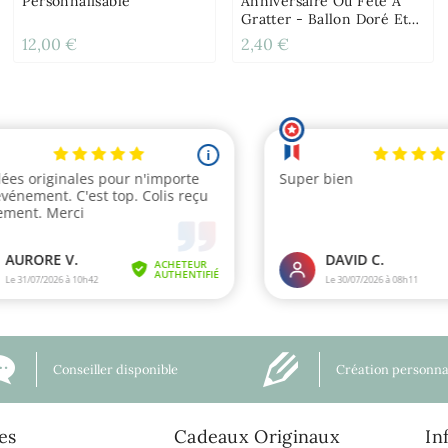
Personnalisable
Anniversaire Ou Fête À
Gratter - Ballon Doré Et
Rose
12,00 €
2,40 €
Conseiller disponible
Création personna
es
Cadeaux Originaux
In