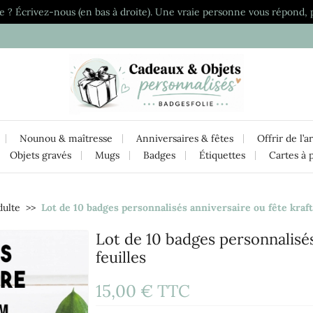
e ? Écrivez-nous (en bas à droite). Une vraie personne vous répond, 
Nounou & maîtresse
Anniversaires & fêtes
Offrir de l’a
Objets gravés
Mugs
Badges
Étiquettes
Cartes à 
dulte
Lot de 10 badges personnalisés anniversaire ou fête kraft
Lot de 10 badges personnalisés
feuilles
15,00 €
TTC