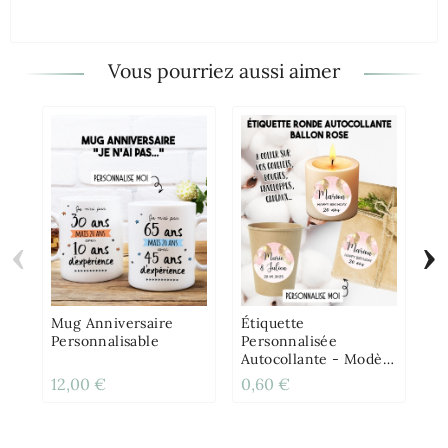
Vous pourriez aussi aimer
‹
›
Ca
An
À 
Do
Mug Anniversaire
Étiquette
Personnalisable
Personnalisée
Autocollante - Modèle
Ballon Doré Et Rose
12,00 €
0,60 €
2,