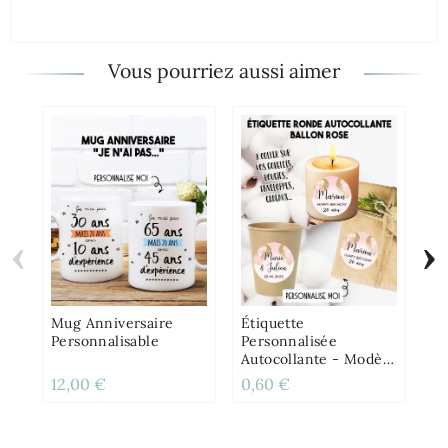
Vous pourriez aussi aimer
‹
›
Ca
An
À 
Do
Mug Anniversaire
Étiquette
Personnalisable
Personnalisée
Autocollante - Modèle
Ballon Doré Et Rose
12,00 €
0,60 €
2,