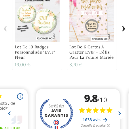
‹
›
Pu
An
Pr
Jo
Lot De 10 Badges
Lot De 6 Cartes À
Ma
Personnalisés "EVJF"
Gratter EVJF - Défis
Fleur
Pour La Future Mariée
16,00 €
8,70 €
11