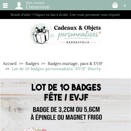
Mon compte
0
Connexion
Besoin d’aide ? Cliquez en bas à droite. Une vraie personne vous répond.
Accueil
Badges
Badges mariage, pacs & EVJF
Lot de 10 badges personnalisés "EVJF" liberty