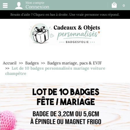
Mon compte
0
Connexion
Besoin d’aide ? Cliquez en bas à droite. Une vraie personne vous répond.
Accueil
Badges
Badges mariage, pacs & EVJF
Lot de 10 badges personnalisés mariage voiture
champêtre