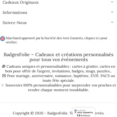
Cadeaux Originaux
Informations
Suivez-Nous
Marchand approuvé par la Société des Avis Garantis,
cliquez ici pour
vérifier
.
BadgesFolie – Cadeaux et créations personnalisés
pour tous vos
événements
🎁 Cadeaux uniques et personnalisables :
cartes à gratter
,
cartes en
bois pour offrir de l’argent
,
invitations
,
badges
,
mugs
,
puzzles
...
💌 Pour
mariage
,
anniversaire
,
naissance
,
baptême
,
EVJF
,
PACS
ou
toute fête spéciale.
✨ Souvenirs 100% personnalisables pour surprendre vos proches et
rendre chaque moment inoubliable.
Copyright © 2026 - BadgesFolie. Tous droits réservés.
9.8
/10 (1638 avis)