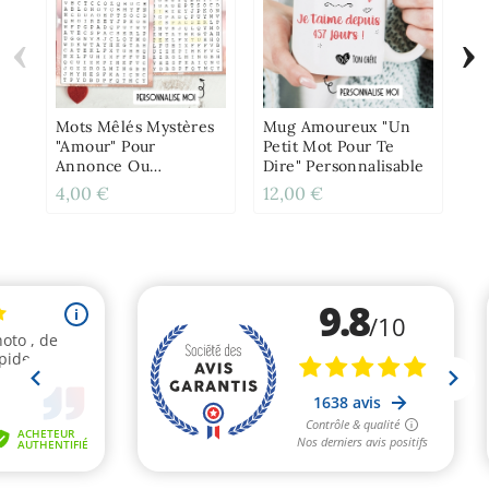
‹
›
6 
"B
Am
Pe
Mots Mêlés Mystères
Mug Amoureux "Un
"amour" Pour
Petit Mot Pour Te
Annonce Ou
Dire" Personnalisable
Demande Originale
4,00 €
12,00 €
8,