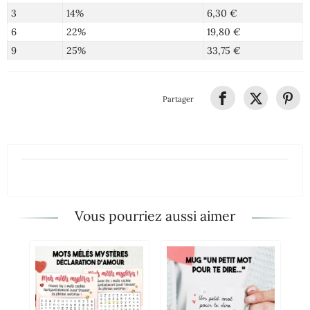
3
14%
6,30 €
6
22%
19,80 €
9
25%
33,75 €
Partager
Vous pourriez aussi aimer