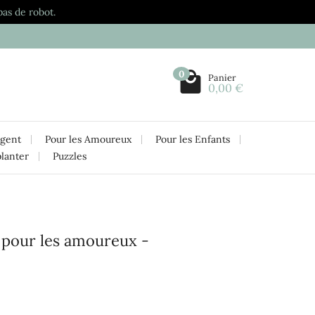
pas de robot.
0
Panier
0,00 €
rgent
Pour les Amoureux
Pour les Enfants
planter
Puzzles
." pour les amoureux -