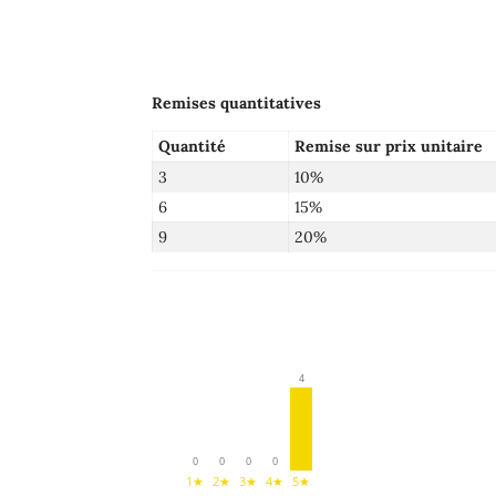
Remises quantitatives
Quantité
Remise sur prix unitaire
3
10%
6
15%
9
20%
4
0
0
0
0
1★
2★
3★
4★
5★