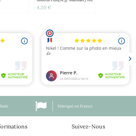
le
4,20 €
lisée
Fabriqué en France
formations
Suivez-Nous