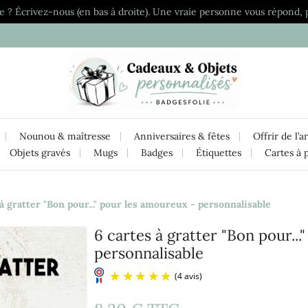
e ? Écrivez-nous (en bas à droite). Une vraie personne vous répond, 
Nounou & maîtresse
Anniversaires & fêtes
Offrir de l’a
Objets gravés
Mugs
Badges
Étiquettes
Cartes à 
 à gratter "Bon pour..." pour les amoureux - personnalisable
6 cartes à gratter "Bon pour..
personnalisable