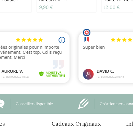
Personnalisable
Personnalisab
9,90 €
12,00 €
Conseiller disponible
Création personna
es
Cadeaux Originaux
In