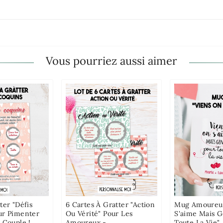
Vous pourriez aussi aimer
ter "Défis
6 Cartes À Gratter "Action
Mug Amoureux
ur Pimenter
Ou Vérité" Pour Les
S'aime Mais 
 Couple !
Amoureux -
Toute La Vie"