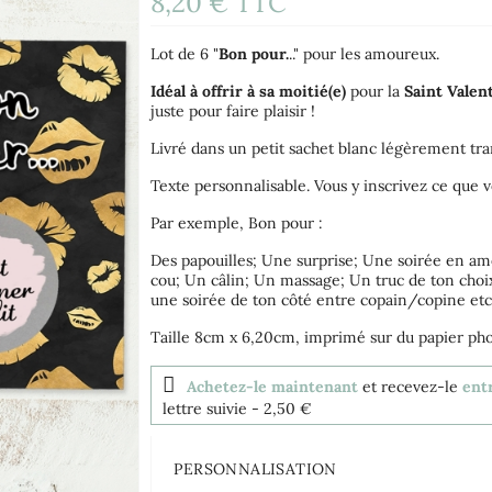
8,20 €
TTC
(4 avis)
Lot de 6 "
Bon pour.
.." pour les amoureux.
Idéal à offrir à sa moitié(e)
pour la
Saint Valen
juste pour faire plaisir !
Livré dans un petit sachet blanc légèrement tr
Texte personnalisable. Vous y inscrivez ce que v
Par exemple, Bon pour :
Des papouilles; Une surprise; Une soirée en amo
cou; Un câlin; Un massage; Un truc de ton choi
une soirée de ton côté entre copain/copine etc..
Taille 8cm x 6,20cm, imprimé sur du papier ph
Achetez-le maintenant
et recevez-le
entr
lettre suivie
- 2,50 €
PERSONNALISATION