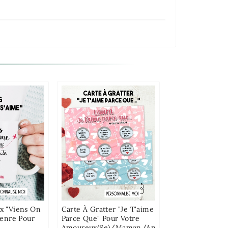
 "Viens On
Carte À Gratter "Je T'aime
Genre Pour
Parce Que" Pour Votre
Amoureux(se)/maman/ami(e)