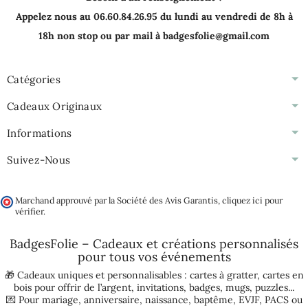
Appelez nous au 06.60.84.26.95 du lundi au vendredi de 8h à
18h non stop ou par mail à badgesfolie@gmail.com
Catégories
Cadeaux Originaux
Informations
Suivez-Nous
Marchand approuvé par la Société des Avis Garantis,
cliquez ici pour
vérifier
.
BadgesFolie – Cadeaux et créations personnalisés
pour tous vos
événements
🎁 Cadeaux uniques et personnalisables :
cartes à gratter
,
cartes en
bois pour offrir de l’argent
,
invitations
,
badges
,
mugs
,
puzzles
...
💌 Pour
mariage
,
anniversaire
,
naissance
,
baptême
,
EVJF
,
PACS
ou