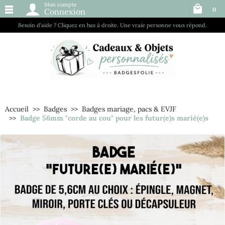
Mon compte
0
Connexion
Besoin d’aide ? Cliquez en bas à droite. Une vraie personne vous répond.
Accueil
Badges
Badges mariage, pacs & EVJF
Badge 56mm "corde au cou" pour les futur(e)s marié(e)s