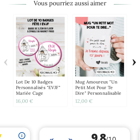
Vous pourriez aussi aimer
‹
›
Ca
T'
Po
Am
Lot De 10 Badges
Mug Amoureux "Un
Personnalisés "EVJF"
Petit Mot Pour Te
Mariée Cage
Dire" Personnalisable
16,00 €
12,00 €
4,