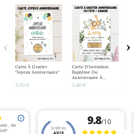
‹
›
Ét
Pe
Av
Gr
Carte À Gratter
Carte D'invitation
"Joyeux Anniversaire"
Baptême Ou
Anniversaire À
Gratter - Savane
3,50 €
2,40 €
4,