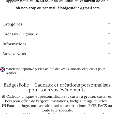
Appelez nous au 06.60.84.26.95 du lundi au vendredi de 8h à
18h non stop ou par mail à badgesfolie@gmail.com
Catégories
Cadeaux Originaux
Informations
Suivez-Nous
Marchand approuvé par la Société des Avis Garantis,
cliquez ici pour
vérifier
.
BadgesFolie – Cadeaux et créations personnalisés
pour tous vos
événements
🎁 Cadeaux uniques et personnalisables :
cartes à gratter
,
cartes en
bois pour offrir de l’argent
,
invitations
,
badges
,
mugs
,
puzzles
...
💌 Pour
mariage
,
anniversaire
,
naissance
,
baptême
,
EVJF
,
PACS
ou
toute fête spéciale.