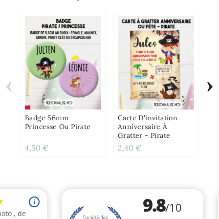
‹
›
Ét
Pe
Av
Gr
Badge 56mm
Carte D'invitation
Princesse Ou Pirate
Anniversaire À
Gratter - Pirate
4,50 €
2,40 €
4,