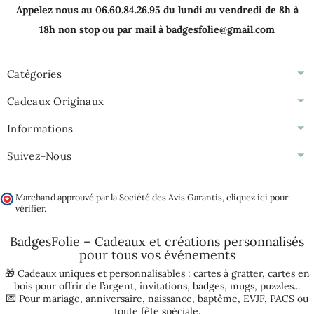
Appelez nous au 06.60.84.26.95 du lundi au vendredi de 8h à
18h non stop ou par mail à badgesfolie@gmail.com
Catégories
Cadeaux Originaux
Informations
Suivez-Nous
Marchand approuvé par la Société des Avis Garantis,
cliquez ici pour
vérifier
.
BadgesFolie – Cadeaux et créations personnalisés
pour tous vos
événements
🎁 Cadeaux uniques et personnalisables :
cartes à gratter
,
cartes en
bois pour offrir de l’argent
,
invitations
,
badges
,
mugs
,
puzzles
...
💌 Pour
mariage
,
anniversaire
,
naissance
,
baptême
,
EVJF
,
PACS
ou
toute fête spéciale.