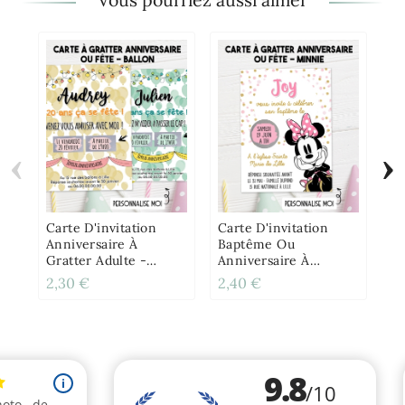
‹
›
Ca
Ba
An
Gr
Carte D'invitation
Carte D'invitation
Anniversaire À
Baptême Ou
Gratter Adulte -
Anniversaire À
Ballon
Gratter - Minnie
2,30 €
2,40 €
2,