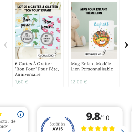
‹
›
Ca
Ba
An
Gr
6 Cartes À Gratter
Mug Enfant Modèle
"Bon Pour" Pour Fête,
Lion Personnalisable
Anniversaire
7,60 €
12,00 €
2,