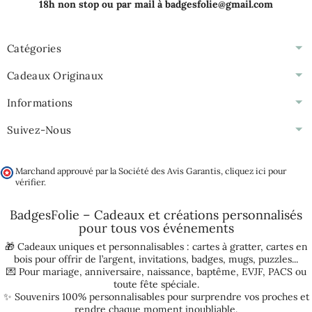
18h non stop ou par mail à badgesfolie@gmail.com
Catégories
Cadeaux Originaux
Informations
Suivez-Nous
Marchand approuvé par la Société des Avis Garantis,
cliquez ici pour
vérifier
.
BadgesFolie – Cadeaux et créations personnalisés
pour tous vos
événements
🎁 Cadeaux uniques et personnalisables :
cartes à gratter
,
cartes en
bois pour offrir de l’argent
,
invitations
,
badges
,
mugs
,
puzzles
...
💌 Pour
mariage
,
anniversaire
,
naissance
,
baptême
,
EVJF
,
PACS
ou
toute fête spéciale.
✨ Souvenirs 100% personnalisables pour surprendre vos proches et
rendre chaque moment inoubliable.