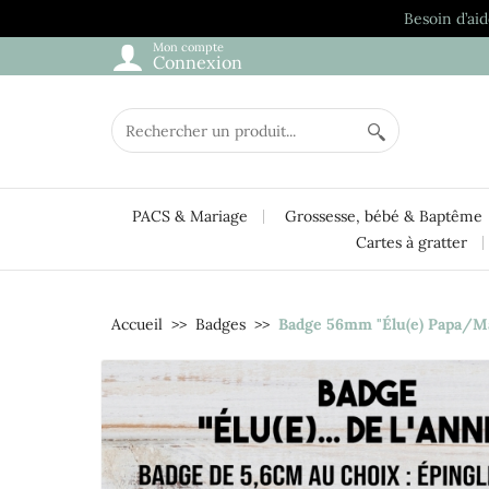
Besoin d’aid
Mon compte
Connexion
PACS & Mariage
Grossesse, bébé & Baptême
Cartes à gratter
Accueil
Badges
Badge 56mm "Élu(e) Papa/Ma