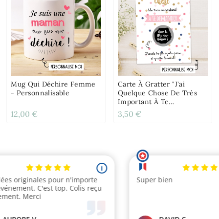
Mug Qui Déchire Femme
Carte À Gratter "J'ai
- Personnalisable
Quelque Chose De Très
Important À Te
Demander" Pour Demande
12,00 €
3,50 €
Originale