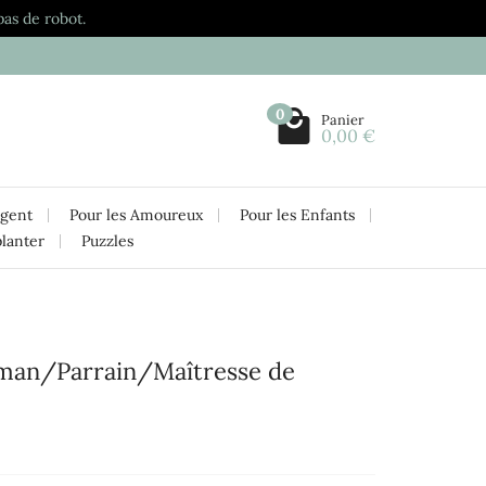
pas de robot.
0
Panier
0,00 €
rgent
Pour les Amoureux
Pour les Enfants
planter
Puzzles
man/Parrain/Maîtresse de