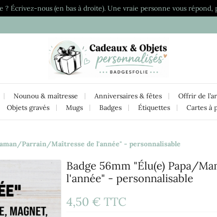
e ? Écrivez-nous (en bas à droite). Une vraie personne vous répond, 
Nounou & maîtresse
Anniversaires & fêtes
Offrir de l’a
Objets gravés
Mugs
Badges
Étiquettes
Cartes à 
man/Parrain/Maîtresse de l'année" - personnalisable
Badge 56mm "Élu(e) Papa/Ma
l'année" - personnalisable
4,50 €
TTC