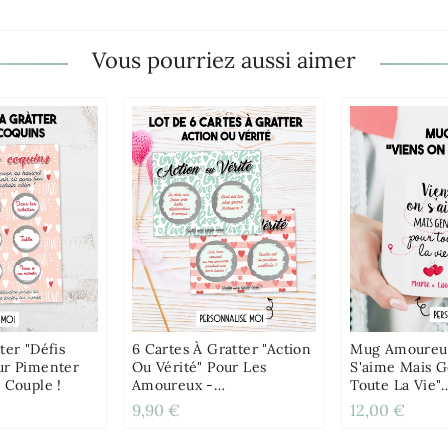
Vous pourriez aussi aimer
ter "Défis
6 Cartes À Gratter "Action
Mug Amoureux
ur Pimenter
Ou Vérité" Pour Les
S'aime Mais 
 Couple !
Amoureux -
Toute La Vie"
Personnalisable
Personnalisab
9,90 €
12,00 €