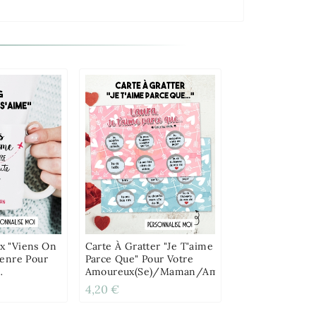
 "Viens On
Carte À Gratter "Je T'aime
Genre Pour
Parce Que" Pour Votre
Amoureux(se)/maman/ami(e)
le
4,20 €