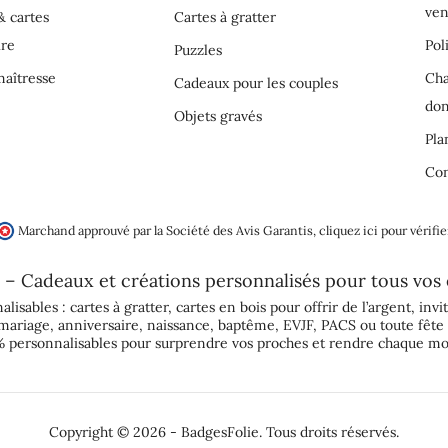
ven
& cartes
Cartes à gratter
ire
Pol
Puzzles
aîtresse
Cha
Cadeaux pour les couples
do
Objets gravés
Pla
Con
Marchand approuvé par la Société des Avis Garantis,
cliquez ici pour vérifie
 – Cadeaux et créations personnalisés pour tous vos
alisables :
cartes à gratter
,
cartes en bois pour offrir de l’argent
,
invi
mariage
,
anniversaire
,
naissance
,
baptême
,
EVJF
,
PACS
ou toute fête 
 personnalisables pour surprendre vos proches et rendre chaque mo
Copyright © 2026 - BadgesFolie. Tous droits réservés.