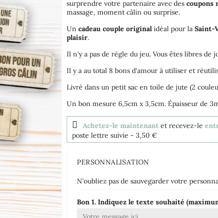
surprendre votre partenaire avec des
coupons r
massage, moment câlin ou surprise.
Un
cadeau couple original
idéal pour la
Saint-V
plaisir
.
Il n'y a pas de règle du jeu. Vous êtes libres de 
Il y a au total 8 bons d'amour à utiliser et réutili
Livré dans un petit sac en toile de jute (2 couleu
Un bon mesure 6,5cm x 3,5cm. Épaisseur de 3
Achetez-le maintenant
et recevez-le
ent
poste lettre suivie
- 3,50 €
PERSONNALISATION
N'oubliez pas de sauvegarder votre personnal
Bon 1. Indiquez le texte souhaité (maxim