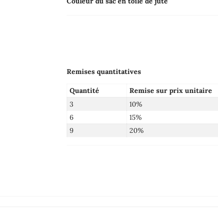
Couleur du sac en toile de jute
Remises quantitatives
Quantité
Remise sur prix unitaire
3
10%
6
15%
9
20%