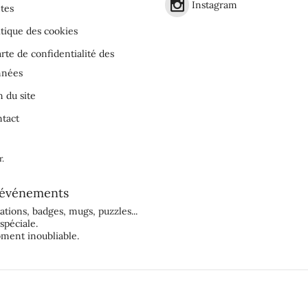
Instagram
tes
itique des cookies
rte de confidentialité des
nnées
n du site
tact
r
.
événements
tations
,
badges
,
mugs
,
puzzles
...
spéciale.
ment inoubliable.