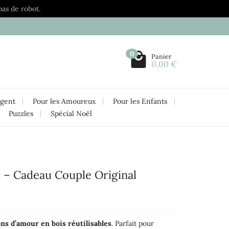
pas de robot.
0
Panier
0,00 €
rgent
Pour les Amoureux
Pour les Enfants
Puzzles
Spécial Noël
 – Cadeau Couple Original
ons d’amour en bois réutilisables
. Parfait pour