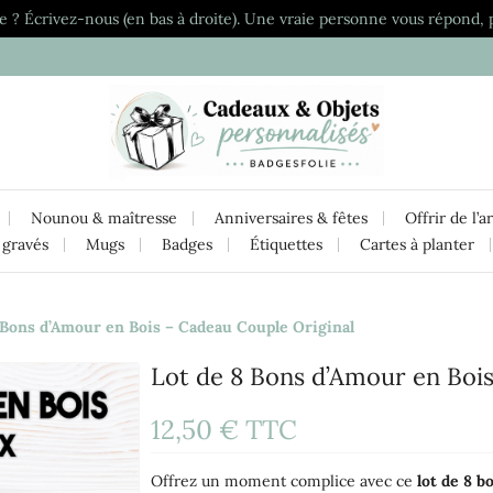
e ? Écrivez-nous (en bas à droite). Une vraie personne vous répond, 
Nounou & maîtresse
Anniversaires & fêtes
Offrir de l’a
 gravés
Mugs
Badges
Étiquettes
Cartes à planter
 Bons d’Amour en Bois – Cadeau Couple Original
Lot de 8 Bons d’Amour en Bois
12,50 €
TTC
Offrez un moment complice avec ce
lot de 8 b