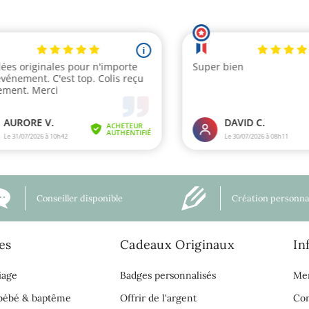
Conseiller disponible
Création personna
es
Cadeaux Originaux
In
iage
Badges personnalisés
Men
 bébé & baptême
Offrir de l'argent
Con