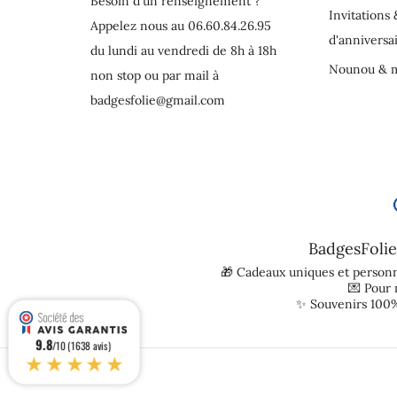
Besoin d'un renseignement ?
Invitations 
Appelez nous au 06.60.84.26.95
d'anniversa
du lundi au vendredi de 8h à 18h
Nounou & m
non stop ou par mail à
badgesfolie@gmail.com
BadgesFolie
🎁 Cadeaux uniques et personn
💌 Pour
✨ Souvenirs 100%
9.8
/10 (1638 avis)
★★★★★