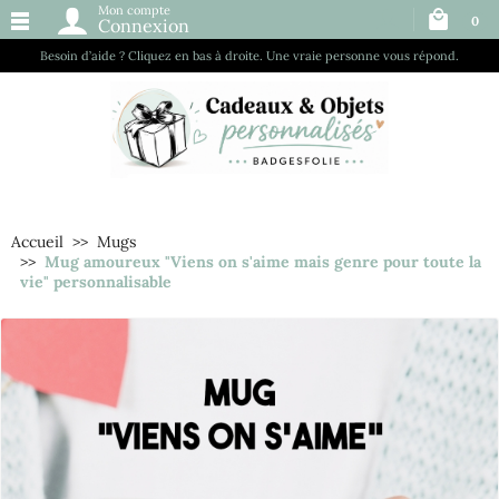
Mon compte
0
Connexion
Besoin d’aide ? Cliquez en bas à droite. Une vraie personne vous répond.
Accueil
Mugs
Mug amoureux "Viens on s'aime mais genre pour toute la
vie" personnalisable