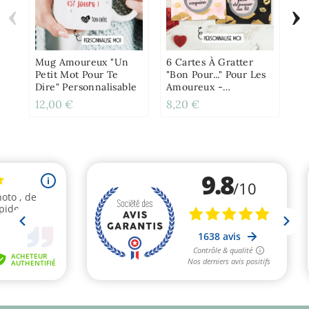
‹
›
Ca
"D
Vo
Pe
Mug Amoureux "Un
6 Cartes À Gratter
Petit Mot Pour Te
"Bon Pour..." Pour Les
Dire" Personnalisable
Amoureux -
Personnalisable
12,00 €
8,20 €
4,