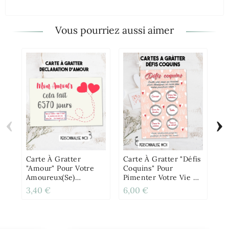
Vous pourriez aussi aimer
‹
›
6 
"A
Po
Pe
Carte À Gratter
Carte À Gratter "Défis
"Amour" Pour Votre
Coquins" Pour
Amoureux(se)
Pimenter Votre Vie De
Personnalisable
Couple !
3,40 €
6,00 €
9,