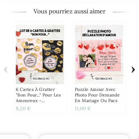
Vous pourriez aussi aimer
‹
›
Ca
"F
Vo
Pe
6 Cartes À Gratter
Puzzle Amour Avec
"Bon Pour..." Pour Les
Photo Pour Demande
Amoureux -
En Mariage Ou Pacs
Personnalisable
8,20 €
11,00 €
6,