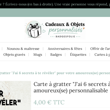
e ? Écrivez-nous (en bas à droite). Une vraie personne vous répond, 
Nounou & maîtresse
Anniversaires & fêtes
Offrir de l’a
Objets gravés
Mugs
Badges
Étiquettes
Cartes à 
gratter "J'ai 6 secrets à te révéler" pour votre amoureux(se) perso
Carte à gratter "J'ai 6 secrets
amoureux(se) personnalisable
4,00 €
TTC