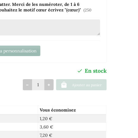
ratter. Merci de les numéroter, de 1 à 6
ouhaitez le motif cœur écrivez "(cœur)"
(250
la personnalisation
En stock
Ajouter au panier
Vous économisez
1,20 €
3,60 €
7,20 €