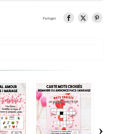
Partager
›
Puzzle Déclarat