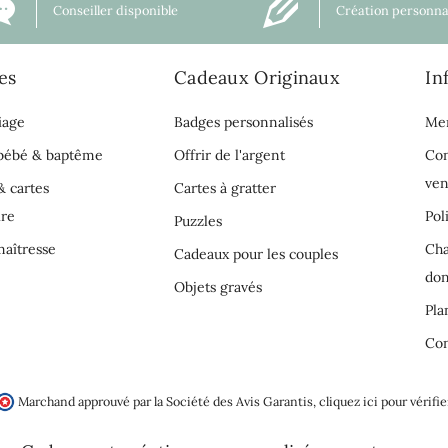
Conseiller disponible
Création personna
es
Cadeaux Originaux
In
iage
Badges personnalisés
Men
 bébé & baptême
Offrir de l'argent
Con
ven
& cartes
Cartes à gratter
ire
Pol
Puzzles
aîtresse
Cha
Cadeaux pour les couples
do
Objets gravés
Pla
Con
Marchand approuvé par la Société des Avis Garantis,
cliquez ici pour vérifie