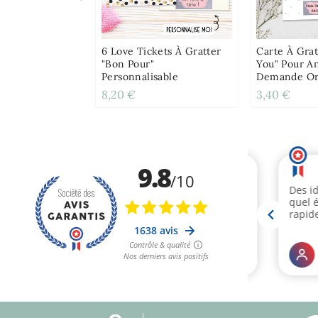
6 Love Tickets À Gratter
Carte À Grat
"Bon Pour"
You" Pour A
Personnalisable
Demande Or
8,20 €
3,40 €