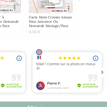
D'amour Cupido
Personnaliser
" À
Carte Mots Croisés Amour
our Demande
Pour Annonce Ou
u Pacs
Demande Mariage/pacs
4,50 €
11,00 €