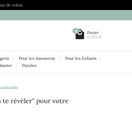
pas de robot.
0
Panier
0,00 €
rgent
Pour les Amoureux
Pour les Enfants
planter
Puzzles
nnalisable
 à te révéler" pour votre