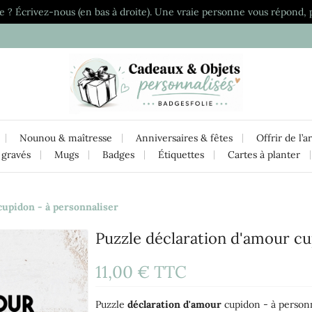
e ? Écrivez-nous (en bas à droite). Une vraie personne vous répond, 
Nounou & maîtresse
Anniversaires & fêtes
Offrir de l’a
 gravés
Mugs
Badges
Étiquettes
Cartes à planter
cupidon - à personnaliser
Puzzle déclaration d'amour cu
11,00 €
TTC
Puzzle
déclaration d'amour
cupidon - à person