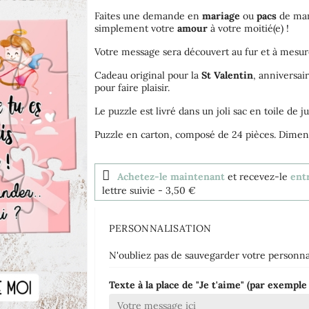
Faites une demande en
mariage
ou
pacs
de man
simplement votre
amour
à votre moitié(e) !
Votre message sera découvert au fur et à mesure
Cadeau original pour la
St Valentin
, anniversa
pour faire plaisir.
Le puzzle est livré dans un joli sac en toile de j
Puzzle en carton, composé de 24 pièces. Dimens
Achetez-le maintenant
et recevez-le
entr
lettre suivie
- 3,50 €
PERSONNALISATION
N'oubliez pas de sauvegarder votre personnal
Texte à la place de "Je t'aime" (par exem