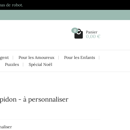
pas de robot.
0
Panier
0,00 €
rgent
Pour les Amoureux
Pour les Enfants
Puzzles
Spécial Noël
pidon - à personnaliser
naliser