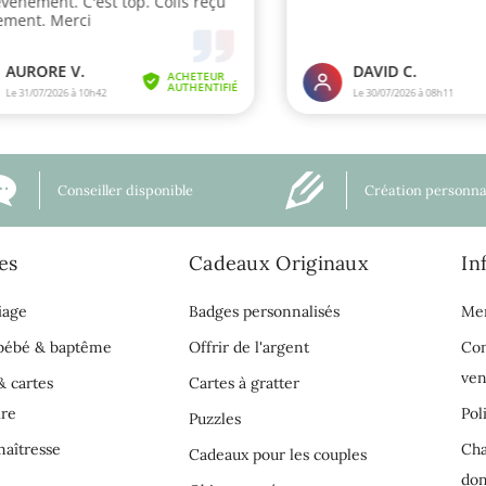
Conseiller disponible
Création personna
es
Cadeaux Originaux
In
iage
Badges personnalisés
Men
 bébé & baptême
Offrir de l'argent
Con
ven
& cartes
Cartes à gratter
ire
Pol
Puzzles
aîtresse
Cha
Cadeaux pour les couples
do