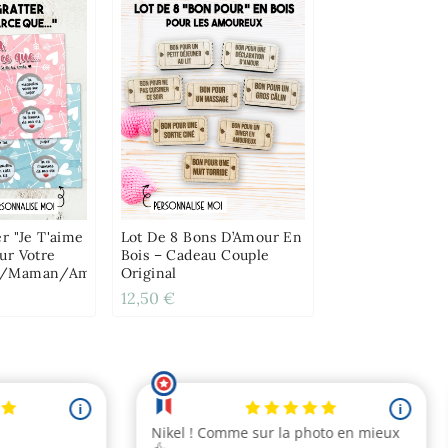
r "Je T'aime
Lot De 8 Bons D’Amour En
ur Votre
Bois – Cadeau Couple
)/maman/ami(e)
Original
12,50 €