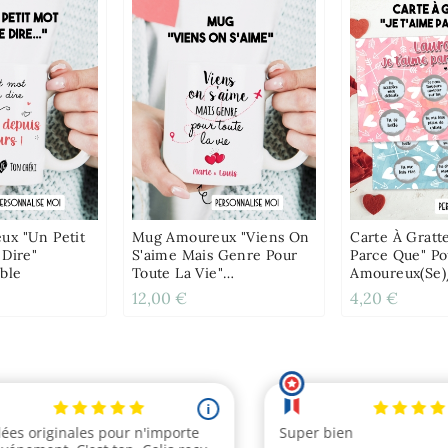
x "Un Petit
Mug Amoureux "Viens On
Carte À Gratte
 Dire"
S'aime Mais Genre Pour
Parce Que" Po
ble
Toute La Vie"
Amoureux(se
Personnalisable
12,00 €
4,20 €