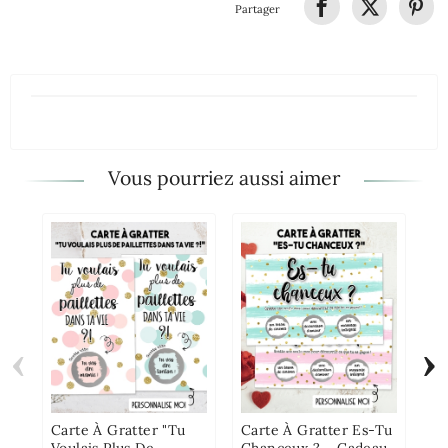
Partager
Vous pourriez aussi aimer
‹
›
Mu
Mo
Ma
Pe
Carte À Gratter "Tu
Carte À Gratter Es-Tu
Voulais Plus De
Chanceux ? – Cadeau