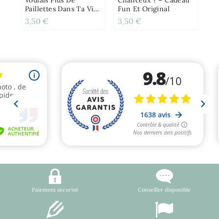
Paillettes Dans Ta Vie
Fun Et Original
?!" Pour Annonce Ou
3,50 €
3,50 €
12
Demande Originale
Paiement sécurisé
Conseiller disponible