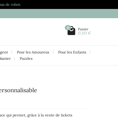
pas de robot.
0
Panier
0,00 €
rgent
Pour les Amoureux
Pour les Enfants
planter
Puzzles
ersonnalisable
ace qui permet, grâce à la vente de tickets