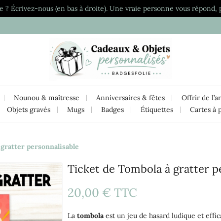
e ? Écrivez-nous (en bas à droite). Une vraie personne vous répond, 
Nounou & maîtresse
Anniversaires & fêtes
Offrir de l’a
Objets gravés
Mugs
Badges
Étiquettes
Cartes à 
 gratter personnalisable
Ticket de Tombola à gratter p
20,00 €
TTC
La
tombola
est un jeu de hasard ludique et effic