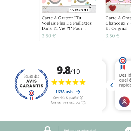
Carte À Gratter "Tu
Carte À Grat
Voulais Plus De Paillettes
Chanceux ? 
Dans Ta Vie ?!" Pour
Et Original
Annonce Ou Demande
3,50 €
3,50 €
Originale
Paiement sécurisé