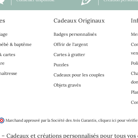
es
Cadeaux Originaux
In
iage
Badges personnalisés
Men
 bébé & baptême
Offrir de l'argent
Con
ven
& cartes
Cartes à gratter
ire
Pol
Puzzles
aîtresse
Cha
Cadeaux pour les couples
do
Objets gravés
Pla
Con
Marchand approuvé par la Société des Avis Garantis,
cliquez ici pour vérifie
 – Cadeaux et créations personnalisés pour tous vos