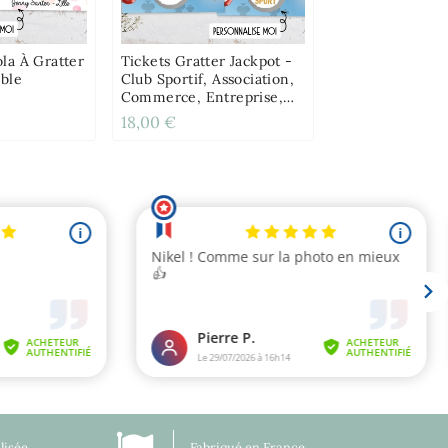
la À Gratter
Tickets Gratter Jackpot -
able
Club Sportif, Association,
Commerce, Entreprise,
École
18,00 €
lisée
Fabriqué en France