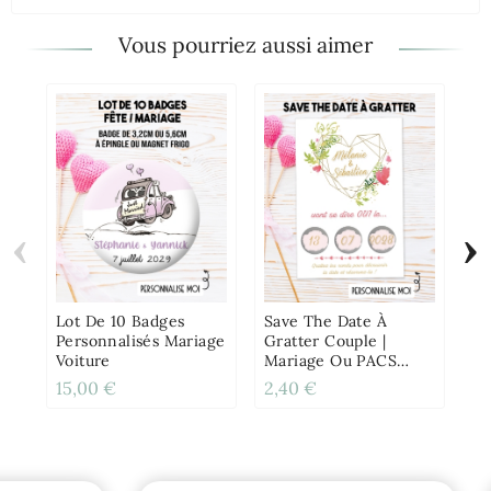
Vous pourriez aussi aimer
‹
›
Ét
Pe
Av
Gr
Lot De 10 Badges
Save The Date À
Personnalisés Mariage
Gratter Couple |
Voiture
Mariage Ou PACS
Personnalisée Cœur
15,00 €
2,40 €
4,