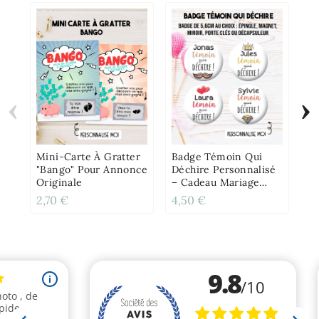
‹
›
Le
C
Su
H
Mini-Carte À Gratter
Badge Témoin Qui
"Bango" Pour Annonce
Déchire Personnalisé
Originale
– Cadeau Mariage
Original
2,70 €
4,50 €
3,