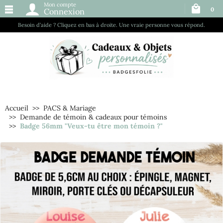
Mon compte
0
Connexion
Besoin d’aide ? Cliquez en bas à droite. Une vraie personne vous répond.
Accueil
PACS & Mariage
Demande de témoin & cadeaux pour témoins
Badge 56mm "Veux-tu être mon témoin ?"