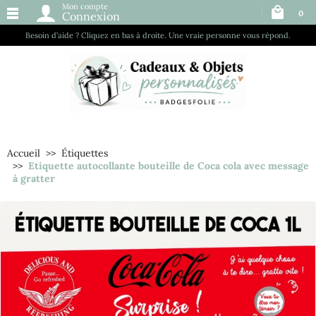
Mon compte
0
Connexion
Besoin d’aide ? Cliquez en bas à droite. Une vraie personne vous répond.
Accueil
Étiquettes
Etiquette autocollante bouteille de Coca cola avec message
à gratter