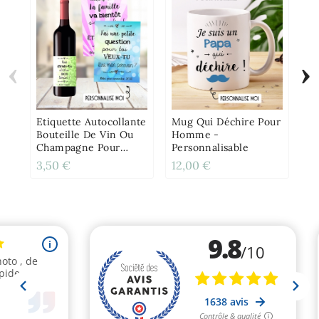
‹
›
Mi
AS
O
Or
Etiquette Autocollante
Mug Qui Déchire Pour
Bouteille De Vin Ou
Homme -
Champagne Pour
Personnalisable
Annonce Ou
3,50 €
12,00 €
2,
Demande Originale