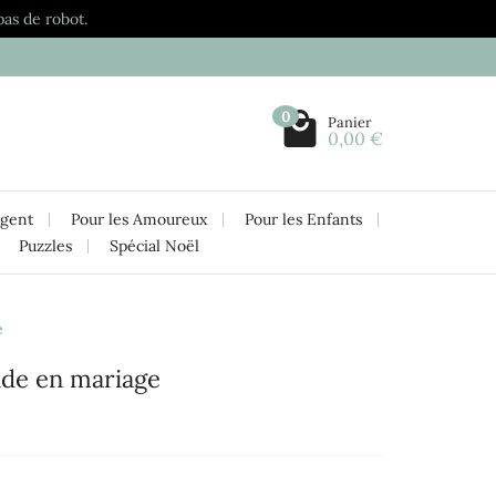
pas de robot.
0
Panier
0,00 €
rgent
Pour les Amoureux
Pour les Enfants
Puzzles
Spécial Noël
e
nde en mariage