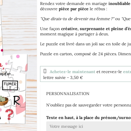
Rendez votre demande en mariage
inoubliable
découvre
pièce par pièce
le rébus :
"Que dirais-tu de devenir ma femme ?"
ou
"Que 
Une façon
créative, surprenante et pleine d’
moment magique à partager à deux.
Le puzzle est livré dans un joli sac en toile de j
Puzzle en carton, composé de 24 pièces. Dimens
Achetez-le maintenant
et recevez-le
entr
lettre suivie
- 3,50 €
PERSONNALISATION
N'oubliez pas de sauvegarder votre personnal
Texte en haut, à la place du prénom/surn