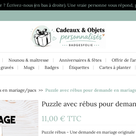
e ? Écrivez-nous (en bas à droite). Une vraie personne vous répond, 
Nounou & maîtresse
Anniversaires & fêtes
Offrir de l’a
 gravés
Mugs
Badges
Étiquettes
Cartes à planter
s en mariage/pacs
Puzzle avec rébus pour demande en mariag
Puzzle avec rébus pour dema
11,00 €
TTC
Puzzle rébus – Une demande en mariage originale