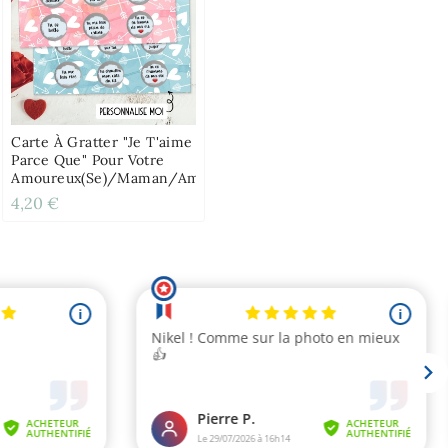
Carte À Gratter "Je T'aime
Parce Que" Pour Votre
Amoureux(se)/maman/ami(e)
4,20 €