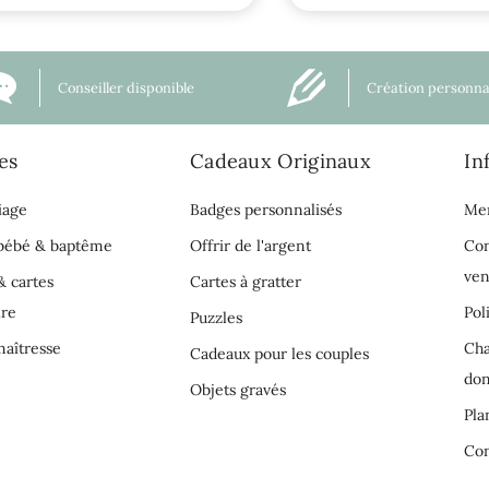
Conseiller disponible
Création personna
es
Cadeaux Originaux
In
iage
Badges personnalisés
Men
 bébé & baptême
Offrir de l'argent
Con
ven
& cartes
Cartes à gratter
ire
Pol
Puzzles
aîtresse
Cha
Cadeaux pour les couples
do
Objets gravés
Pla
Con