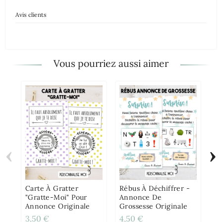
Avis clients
Vous pourriez aussi aimer
‹
›
Mu
Pe
Di
Carte À Gratter
Rébus À Déchiffrer -
"Gratte-Moi" Pour
Annonce De
Annonce Originale
Grossesse Originale
3,50 €
4,50 €
12