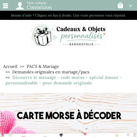
Mon compte
0
Connexion
Besoin d’aide ? Cliquez en bas à droite. Une vraie personne vous répond.
Accueil
PACS & Mariage
Demandes originales en mariage/pacs
Découvre le message - code morse - spécial Amour -
personnalisable - pour demande originale