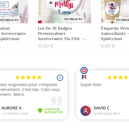
tation
Lot De 10 Badges
Étiquette Per
Anniversaire
Personnalisés
Autocollante 
 Spiderman
Anniversaire Ou Fête -
Spiderman
Spiderman
15,00 €
0,60 €