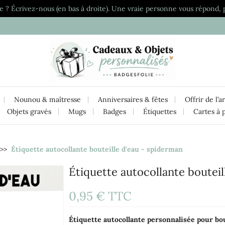
e ? Écrivez-nous (en bas à droite). Une vraie personne vous répond, 
Nounou & maîtresse
Anniversaires & fêtes
Offrir de l’a
Objets gravés
Mugs
Badges
Étiquettes
Cartes à 
Étiquette autocollante bouteille d'eau - spiderman
Étiquette autocollante boutei
0,95 €
TTC
Étiquette
autocollante personnalisée pour bo