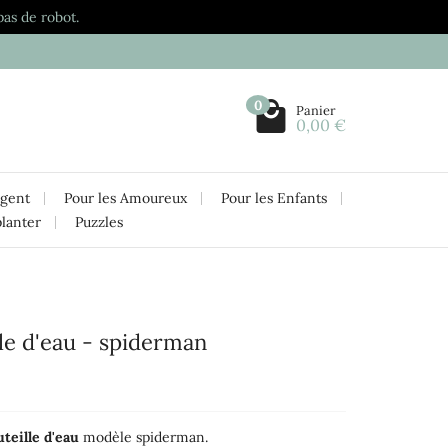
pas de robot.
0
Panier
0,00 €
rgent
Pour les Amoureux
Pour les Enfants
planter
Puzzles
lle d'eau - spiderman
uteille d'eau
modèle spiderman.