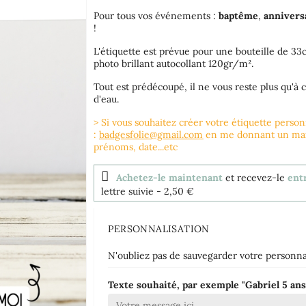
Pour tous vos événements :
baptême
,
annivers
!
L'étiquette est prévue pour une bouteille de 3
photo brillant autocollant 120gr/m².
Tout est prédécoupé, il ne vous reste plus qu'à c
d'eau.
> Si vous souhaitez créer votre étiquette perso
:
badgesfolie@gmail.com
en me donnant un maxi
prénoms, date...etc
Achetez-le maintenant
et recevez-le
ent
lettre suivie
- 2,50 €
PERSONNALISATION
N'oubliez pas de sauvegarder votre personnal
Texte souhaité, par exemple "Gabriel 5 ans