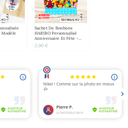
sonnalisée
Sachet De Bonbons
- Modèle
HARIBO Personnalisé
Anniversaire Et Fête -
Spiderman
2,90 €