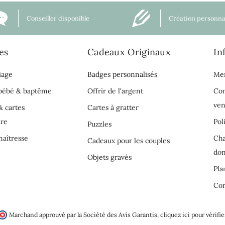
Conseiller disponible
Création personna
es
Cadeaux Originaux
In
iage
Badges personnalisés
Men
 bébé & baptême
Offrir de l'argent
Con
ven
& cartes
Cartes à gratter
ire
Pol
Puzzles
aîtresse
Cha
Cadeaux pour les couples
do
Objets gravés
Pla
Con
Marchand approuvé par la Société des Avis Garantis,
cliquez ici pour vérifie