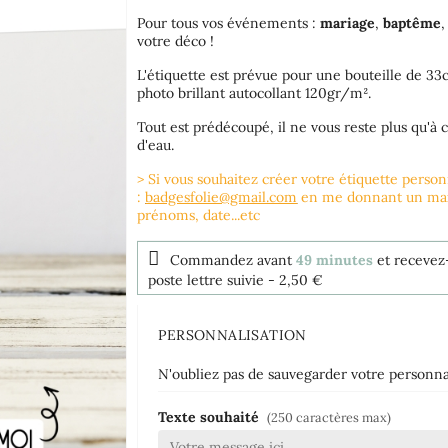
Pour tous vos événements :
mariage
,
baptême
votre déco !
L'étiquette est prévue pour une bouteille de 3
photo brillant autocollant 120gr/m².
Tout est prédécoupé, il ne vous reste plus qu'à c
d'eau.
> Si vous souhaitez créer votre étiquette perso
:
badgesfolie@gmail.com
en me donnant un maxi
prénoms, date...etc
Commandez avant
49 minutes
et recevez
poste lettre suivie
- 2,50 €
PERSONNALISATION
N'oubliez pas de sauvegarder votre personnal
Texte souhaité
(250 caractères max)