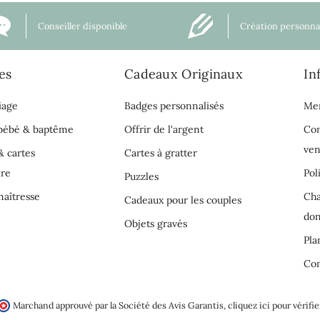
Conseiller disponible
Création personna
es
Cadeaux Originaux
In
iage
Badges personnalisés
Men
 bébé & baptême
Offrir de l'argent
Con
ven
& cartes
Cartes à gratter
ire
Pol
Puzzles
aîtresse
Cha
Cadeaux pour les couples
do
Objets gravés
Pla
Con
Marchand approuvé par la Société des Avis Garantis,
cliquez ici pour vérifie