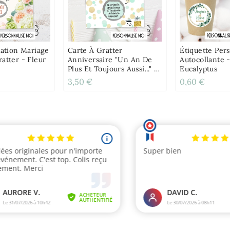
tation Mariage
Carte À Gratter
Étiquette Per
atter - Fleur
Anniversaire "Un An De
Autocollante 
Plus Et Toujours Aussi..." -
Eucalyptus
Confetti
3,50 €
0,60 €