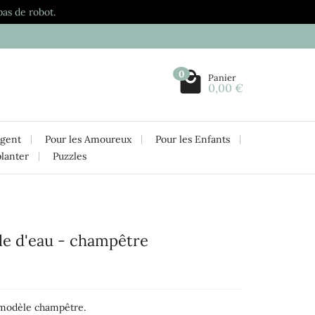
pas de robot.
0
Panier
0,00 €
rgent
Pour les Amoureux
Pour les Enfants
planter
Puzzles
lle d'eau - champêtre
modèle champêtre.