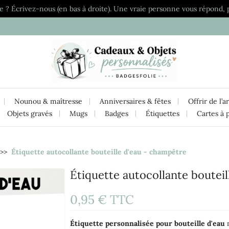
e ? Écrivez-nous (en bas à droite). Une vraie personne vous répond, 
Nounou & maîtresse
Anniversaires & fêtes
Offrir de l’a
Objets gravés
Mugs
Badges
Étiquettes
Cartes à 
Étiquette autocollante bouteille d'eau - champêtre
Étiquette autocollante boutei
0,95 €
TTC
Étiquette
personnalisée pour bouteille d'eau