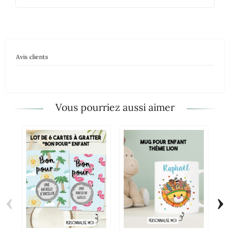
Avis clients
Vous pourriez aussi aimer
‹
›
Mu
Ko