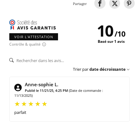
Partager
10
/
10
VOIR L'ATTESTATION
Basé sur 1 avis
Contrôle & qualité
Trier par
date décroissante
Anne-sophie L.
Publié le 11/21/25, 4:25 PM
(Date de commande :
11/13/2025)
parfait