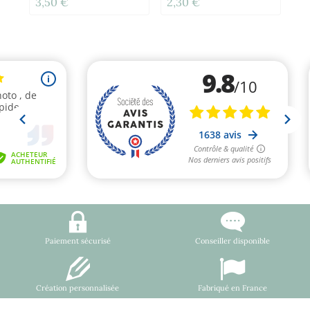
3,50 €
2,30 €
12
Paiement sécurisé
Conseiller disponible
Création personnalisée
Fabriqué en France