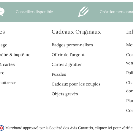
Conseiller disponible
Création personna
es
Cadeaux Originaux
In
iage
Badges personnalisés
Men
 bébé & baptême
Offrir de l'argent
Con
ven
& cartes
Cartes à gratter
ire
Pol
Puzzles
aîtresse
Cha
Cadeaux pour les couples
do
Objets gravés
Pla
Con
Marchand approuvé par la Société des Avis Garantis,
cliquez ici pour vérifie