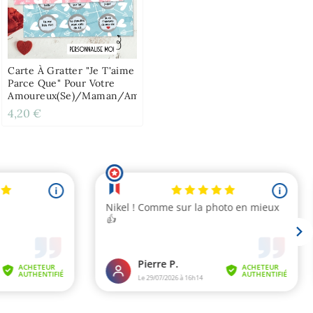
Carte À Gratter "Je T'aime
Parce Que" Pour Votre
Amoureux(se)/maman/ami(e)
4,20 €