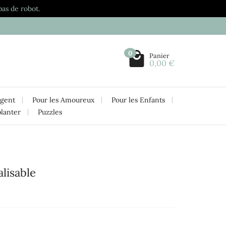
pas de robot.
0
Panier
0,00 €
rgent
Pour les Amoureux
Pour les Enfants
planter
Puzzles
lisable