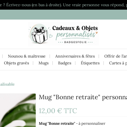
e ? Écrivez-nous (en bas à droite). Une vraie personne vous répond, 
Nounou & maîtresse
Anniversaires & fêtes
Offrir de l’a
Objets gravés
Mugs
Badges
Étiquettes
Cartes à 
alisable
Mug "Bonne retraite" personna
12,00 €
TTC
Mug "Bonne retraite"
- à personnaliser